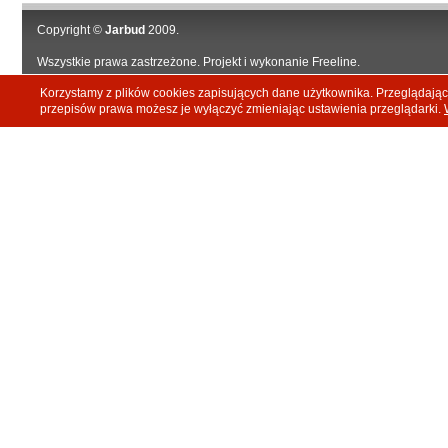
Copyright ©
Jarbud
2009.
Wszystkie prawa zastrzeżone. Projekt i wykonanie
Freeline
.
Korzystamy z plików cookies zapisujących dane użytkownika. Przeglądają
przepisów prawa możesz je wyłączyć zmieniając ustawienia przeglądarki.