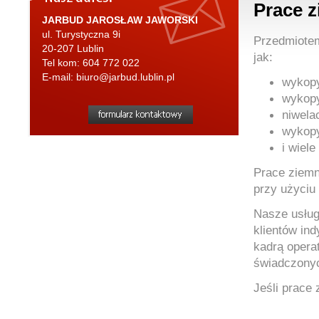
Prace z
JARBUD JAROSŁAW JAWORSKI
ul. Turystyczna 9i
Przedmiotem
20-207
Lublin
jak:
Tel kom:
604 772 022
E-mail:
biuro@jarbud.lublin.pl
wykopy
wykopy
niwelac
wykopy
i wiele
Prace ziemn
przy użyciu
Nasze usług
klientów in
kadrą opera
świadczonyc
Jeśli prace 