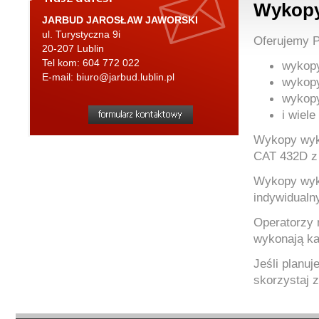
Wykopy
JARBUD JAROSŁAW JAWORSKI
ul. Turystyczna 9i
Oferujemy P
20-207
Lublin
Tel kom:
604 772 022
wykopy
E-mail:
biuro@jarbud.lublin.pl
wykopy
wykopy
i wiele
Wykopy wyko
CAT 432D z 
Wykopy wyko
indywidualn
Operatorzy 
wykonają ka
Jeśli planuj
skorzystaj z