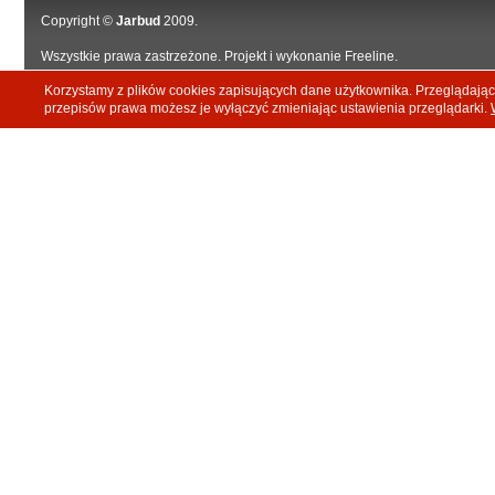
Copyright ©
Jarbud
2009.
Wszystkie prawa zastrzeżone. Projekt i wykonanie
Freeline
.
Korzystamy z plików cookies zapisujących dane użytkownika. Przeglądają
przepisów prawa możesz je wyłączyć zmieniając ustawienia przeglądarki.